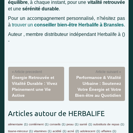
équilibre
, à chaque instant, pour une
vitalité retrouvée
et une
sérénité durable
.
Pour un accompagnement personnalisé, n'hésitez pas
à
trouver un
conseiller bien-être Herbalife à Bransles
.
Auteur , membre distributeur indépendant Herbalife à ()
-
« Article precedent
Article suivant »
Énergie Retrouvée et
Performance & Vitalité
Vitalité Durable : Vivez
Urbaine : Soutenez
Pleinement une Vie
Votre Énergie et Votre
Active
Bien-être au Quotidien
Articles autour de HERBALIFE
alimentaire
(1)
comlément
(1)
conseils
(1)
peau
(1)
santé
(1)
substituts de repas
(1)
tisane-minceur
(1)
vitamines
(1)
acidité
(1)
acné
(2)
adolescent
(1)
affaires
(1)