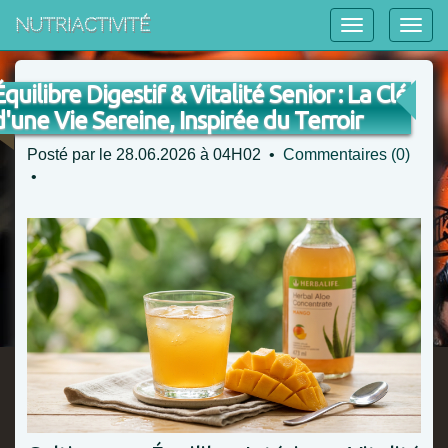
NutriActivité
Équilibre Digestif & Vitalité Senior : La Clé
d'une Vie Sereine, Inspirée du Terroir
Posté par
le 28.06.2026 à 04H02 •
Commentaires (0)
•