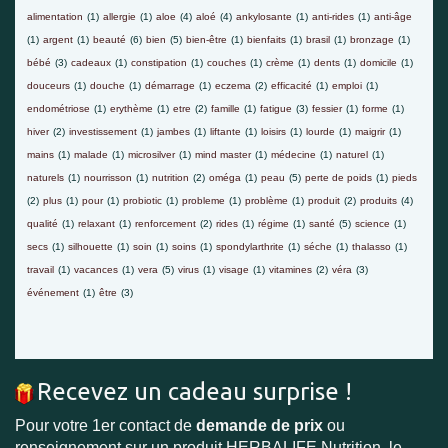
alimentation
(1)
allergie
(1)
aloe
(4)
aloé
(4)
ankylosante
(1)
anti-rides
(1)
anti-âge
(1)
argent
(1)
beauté
(6)
bien
(5)
bien-être
(1)
bienfaits
(1)
brasil
(1)
bronzage
(1)
bébé
(3)
cadeaux
(1)
constipation
(1)
couches
(1)
crème
(1)
dents
(1)
domicile
(1)
douceurs
(1)
douche
(1)
démarrage
(1)
eczema
(2)
efficacité
(1)
emploi
(1)
endométriose
(1)
erythème
(1)
etre
(2)
famille
(1)
fatigue
(3)
fessier
(1)
forme
(1)
hiver
(2)
investissement
(1)
jambes
(1)
liftante
(1)
loisirs
(1)
lourde
(1)
maigrir
(1)
mains
(1)
malade
(1)
microsilver
(1)
mind master
(1)
médecine
(1)
naturel
(1)
naturels
(1)
nourrisson
(1)
nutrition
(2)
oméga
(1)
peau
(5)
perte de poids
(1)
pieds
(2)
plus
(1)
pour
(1)
probiotic
(1)
probleme
(1)
problème
(1)
produit
(2)
produits
(4)
qualité
(1)
relaxant
(1)
renforcement
(2)
rides
(1)
régime
(1)
santé
(5)
science
(1)
secs
(1)
silhouette
(1)
soin
(1)
soins
(1)
spondylarthrite
(1)
séche
(1)
thalasso
(1)
travail
(1)
vacances
(1)
vera
(5)
virus
(1)
visage
(1)
vitamines
(2)
véra
(3)
événement
(1)
être
(3)
Recevez un cadeau surprise !
Pour votre 1er contact de
demande de prix
ou
renseignement sur un produit HERBALIFE Nutrition, le