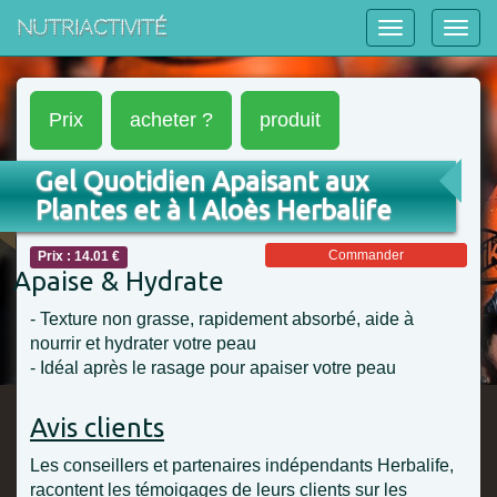
NutriActivité
Prix
acheter ?
produit
Gel Quotidien Apaisant aux
Plantes et à l Aloès Herbalife
Commander
Prix : 14.01 €
Apaise & Hydrate
- Texture non grasse, rapidement absorbé, aide à
nourrir et hydrater votre peau
- Idéal après le rasage pour apaiser votre peau
Avis clients
Les conseillers et partenaires indépendants Herbalife,
racontent les témoigages de leurs clients sur les