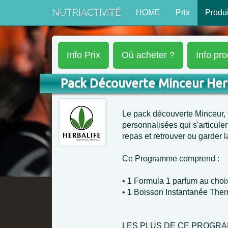
NutriActivité
HOME
Prix
Produi
Info
Prix
Où
acheter ?
Info
pro
Pack Découverte Minceur Her
Le pack découverte Minceur, 
personnalisées qui s'articule
repas et retrouver ou garder la
Ce Programme comprend :
• 1 Formula 1 parfum au choi
• 1 Boisson Instantanée Ther
LES PLUS DE CE PROGRA