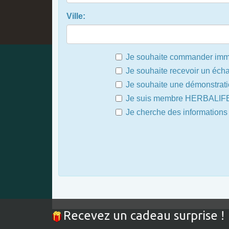
Ville:
Je souhaite commander imm
Je souhaite recevoir un écha
Je souhaite une démonstrati
Je suis membre HERBALIF
Je cherche des informations
Recevez un cadeau surprise !