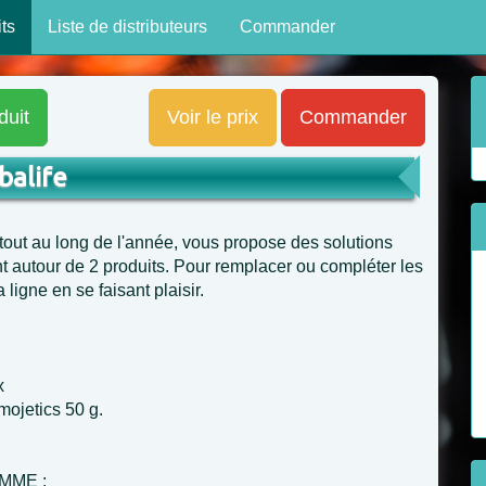
ts
Liste de distributeurs
Commander
duit
Voir le prix
Commander
balife
tout au long de l'année, vous propose des solutions
nt autour de 2 produits. Pour remplacer ou compléter les
 ligne en se faisant plaisir.
x
mojetics 50 g.
MME :