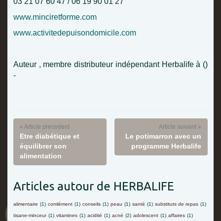
03 21 07 60 47 / 06 19 90 01 27
www.minciretforme.com
www.activitedepuisondomicile.com
Auteur , membre distributeur indépendant Herbalife à ()
-
« Article precedent
Article suivant »
Etre diabétique et
Le potimarron avec un
équilibrer son
programme Herbalife
alimentation
Articles autour de HERBALIFE
alimentaire
(1)
comlément
(1)
conseils
(1)
peau
(1)
santé
(1)
substituts de repas
(1)
tisane-minceur
(1)
vitamines
(1)
acidité
(1)
acné
(2)
adolescent
(1)
affaires
(1)