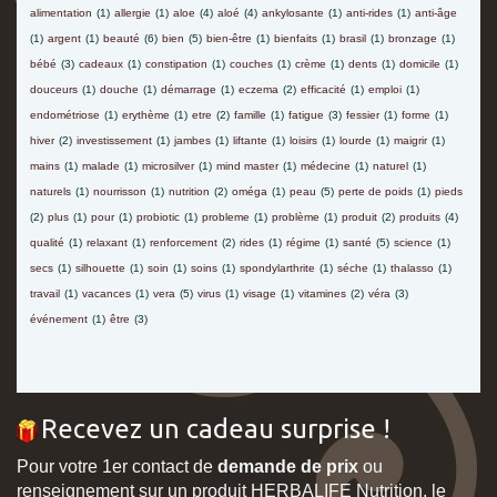
alimentation
(1)
allergie
(1)
aloe
(4)
aloé
(4)
ankylosante
(1)
anti-rides
(1)
anti-âge
(1)
argent
(1)
beauté
(6)
bien
(5)
bien-être
(1)
bienfaits
(1)
brasil
(1)
bronzage
(1)
bébé
(3)
cadeaux
(1)
constipation
(1)
couches
(1)
crème
(1)
dents
(1)
domicile
(1)
douceurs
(1)
douche
(1)
démarrage
(1)
eczema
(2)
efficacité
(1)
emploi
(1)
endométriose
(1)
erythème
(1)
etre
(2)
famille
(1)
fatigue
(3)
fessier
(1)
forme
(1)
hiver
(2)
investissement
(1)
jambes
(1)
liftante
(1)
loisirs
(1)
lourde
(1)
maigrir
(1)
mains
(1)
malade
(1)
microsilver
(1)
mind master
(1)
médecine
(1)
naturel
(1)
naturels
(1)
nourrisson
(1)
nutrition
(2)
oméga
(1)
peau
(5)
perte de poids
(1)
pieds
(2)
plus
(1)
pour
(1)
probiotic
(1)
probleme
(1)
problème
(1)
produit
(2)
produits
(4)
qualité
(1)
relaxant
(1)
renforcement
(2)
rides
(1)
régime
(1)
santé
(5)
science
(1)
secs
(1)
silhouette
(1)
soin
(1)
soins
(1)
spondylarthrite
(1)
séche
(1)
thalasso
(1)
travail
(1)
vacances
(1)
vera
(5)
virus
(1)
visage
(1)
vitamines
(2)
véra
(3)
événement
(1)
être
(3)
Recevez un cadeau surprise !
Pour votre 1er contact de
demande de prix
ou
renseignement sur un produit HERBALIFE Nutrition, le