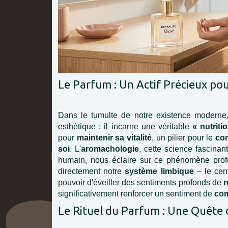
Le Parfum : Un Actif Précieux pour
Dans le tumulte de notre existence moderne,
esthétique ; il incarne une véritable
« nutriti
pour
maintenir sa vitalité
, un pilier pour le
con
soi
. L'
aromachologie
, cette science fascinan
humain, nous éclaire sur ce phénomène profon
directement notre
système limbique
– le cen
pouvoir d'éveiller des sentiments profonds de
r
significativement renforcer un sentiment de
co
Le Rituel du Parfum : Une Quête 