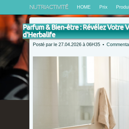
NutriActivité
HOME
Prix
Produi
Parfum & Bien-être : Révélez Votre V
d'Herbalife
Posté par
le 27.04.2026 à 06H35 •
Commentai