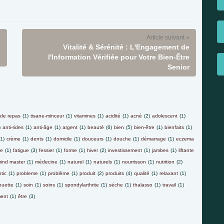
Article suivant »
Vitalité & Sérénité : L'Engagement de
l'Information Vérifiée pour Votre Bien-Être
Senior
 de repas
(1)
tisane-minceur
(1)
vitamines
(1)
acidité
(1)
acné
(2)
adolescent
(1)
)
anti-rides
(1)
anti-âge
(1)
argent
(1)
beauté
(6)
bien
(5)
bien-être
(1)
bienfaits
(1)
(1)
crème
(1)
dents
(1)
domicile
(1)
douceurs
(1)
douche
(1)
démarrage
(1)
eczema
le
(1)
fatigue
(3)
fessier
(1)
forme
(1)
hiver
(2)
investissement
(1)
jambes
(1)
liftante
ind master
(1)
médecine
(1)
naturel
(1)
naturels
(1)
nourrisson
(1)
nutrition
(2)
tic
(1)
probleme
(1)
problème
(1)
produit
(2)
produits
(4)
qualité
(1)
relaxant
(1)
ouette
(1)
soin
(1)
soins
(1)
spondylarthrite
(1)
séche
(1)
thalasso
(1)
travail
(1)
ent
(1)
être
(3)