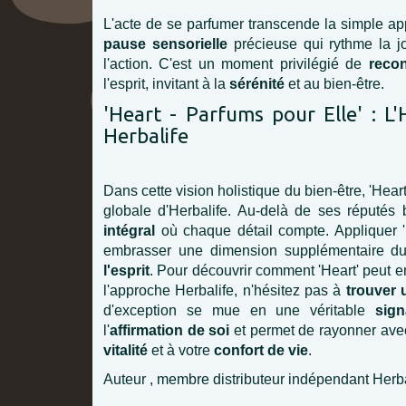
L'acte de se parfumer transcende la simple appl
pause sensorielle
précieuse qui rythme la jo
l'action. C'est un moment privilégié de
reco
l'esprit, invitant à la
sérénité
et au bien-être.
'Heart - Parfums pour Elle' : L
Herbalife
Dans cette vision holistique du bien-être, 'Hear
globale d'Herbalife. Au-delà de ses réputés b
intégral
où chaque détail compte. Appliquer 'H
embrasser une dimension supplémentaire du 
l'esprit
. Pour découvrir comment 'Heart' peut en
l'approche Herbalife, n'hésitez pas à
trouver 
d'exception se mue en une véritable
sign
l'
affirmation de soi
et permet de rayonner av
vitalité
et à votre
confort de vie
.
Auteur , membre distributeur indépendant Herbal