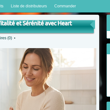
ts
Liste de distributeurs
Commander
italité et Sérénité avec Heart
res (0)
•