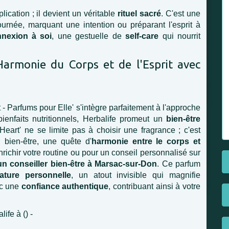
ication ; il devient un véritable
rituel sacré
. C'est une
urnée, marquant une intention ou préparant l'esprit à
nnexion à soi
, une gestuelle de
self-care
qui nourrit
'Harmonie du Corps et de l'Esprit avec
t - Parfums pour Elle' s'intègre parfaitement à l'approche
ienfaits nutritionnels, Herbalife promeut un
bien-être
eart' ne se limite pas à choisir une fragrance ; c'est
bien-être, une quête d'
harmonie entre le corps et
richir votre routine ou pour un conseil personnalisé sur
un conseiller bien-être à Marsac-sur-Don
. Ce parfum
ature personnelle
, un atout invisible qui magnifie
ec une
confiance authentique
, contribuant ainsi à votre
ife à () -