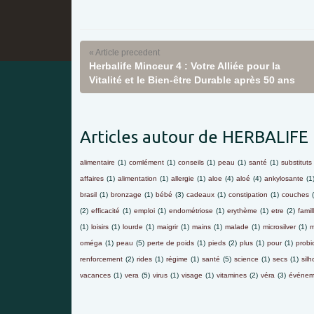
« Article precedent
Herbalife Minceur 4 : Votre Alliée pour la
Vitalité et le Bien-être Durable après 50 ans
Articles autour de HERBALIFE
alimentaire
(1)
comlément
(1)
conseils
(1)
peau
(1)
santé
(1)
substituts
affaires
(1)
alimentation
(1)
allergie
(1)
aloe
(4)
aloé
(4)
ankylosante
(1
brasil
(1)
bronzage
(1)
bébé
(3)
cadeaux
(1)
constipation
(1)
couches
(2)
efficacité
(1)
emploi
(1)
endométriose
(1)
erythème
(1)
etre
(2)
famil
(1)
loisirs
(1)
lourde
(1)
maigrir
(1)
mains
(1)
malade
(1)
microsilver
(1)
m
oméga
(1)
peau
(5)
perte de poids
(1)
pieds
(2)
plus
(1)
pour
(1)
probio
renforcement
(2)
rides
(1)
régime
(1)
santé
(5)
science
(1)
secs
(1)
silh
vacances
(1)
vera
(5)
virus
(1)
visage
(1)
vitamines
(2)
véra
(3)
événem