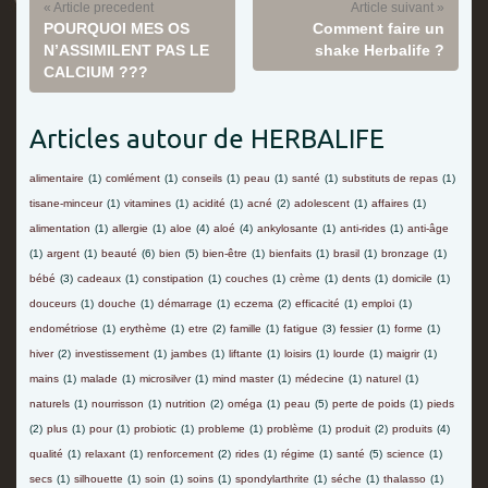
« Article precedent
Article suivant »
POURQUOI MES OS
Comment faire un
N’ASSIMILENT PAS LE
shake Herbalife ?
CALCIUM ???
Articles autour de HERBALIFE
alimentaire
(1)
comlément
(1)
conseils
(1)
peau
(1)
santé
(1)
substituts de repas
(1)
tisane-minceur
(1)
vitamines
(1)
acidité
(1)
acné
(2)
adolescent
(1)
affaires
(1)
alimentation
(1)
allergie
(1)
aloe
(4)
aloé
(4)
ankylosante
(1)
anti-rides
(1)
anti-âge
(1)
argent
(1)
beauté
(6)
bien
(5)
bien-être
(1)
bienfaits
(1)
brasil
(1)
bronzage
(1)
bébé
(3)
cadeaux
(1)
constipation
(1)
couches
(1)
crème
(1)
dents
(1)
domicile
(1)
douceurs
(1)
douche
(1)
démarrage
(1)
eczema
(2)
efficacité
(1)
emploi
(1)
endométriose
(1)
erythème
(1)
etre
(2)
famille
(1)
fatigue
(3)
fessier
(1)
forme
(1)
hiver
(2)
investissement
(1)
jambes
(1)
liftante
(1)
loisirs
(1)
lourde
(1)
maigrir
(1)
mains
(1)
malade
(1)
microsilver
(1)
mind master
(1)
médecine
(1)
naturel
(1)
naturels
(1)
nourrisson
(1)
nutrition
(2)
oméga
(1)
peau
(5)
perte de poids
(1)
pieds
(2)
plus
(1)
pour
(1)
probiotic
(1)
probleme
(1)
problème
(1)
produit
(2)
produits
(4)
qualité
(1)
relaxant
(1)
renforcement
(2)
rides
(1)
régime
(1)
santé
(5)
science
(1)
secs
(1)
silhouette
(1)
soin
(1)
soins
(1)
spondylarthrite
(1)
séche
(1)
thalasso
(1)