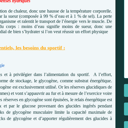
penses hydriques
ion de chaleur, donc une hausse de la température corporelle.
 par la sueur (composée à 99 % d’eau et à 1 % de sel). La perte
ganisme et ralentit le transport de l’énergie vers le muscle. De
n du corps : moins d’eau signifie moins de sueur, donc une
dial de bien s’hydrater si l’on veut réussir un effort physique
ntiels, les besoins du sportif :
gie
s et à privilégier dans l’alimentation du sportif. A l’effort,
a forme de stockage, le glycogène, comme substrat énergétique.
ycogène est exclusivement utilisé. Or les réserves glucidiques de
mes) et vont s’appauvrir au fur et à mesure de l’exercice voire
s réserves en glycogène sont épuisées, le relais énergétique est
ux et par le glucose provenant des glucides ingérés pendant
ocks de glycogène musculaire limite la capacité maximale de
stocks de glycogène et d’apporter régulièrement des glucides à