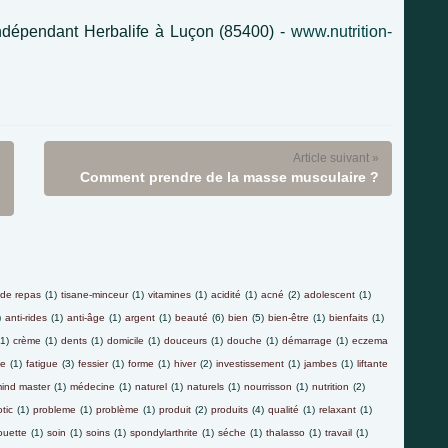
indépendant Herbalife à Luçon (85400) -
www.nutrition-
Article suivant »
Comment prendre de la masse musculaire ?
 de repas
(1)
tisane-minceur
(1)
vitamines
(1)
acidité
(1)
acné
(2)
adolescent
(1)
)
anti-rides
(1)
anti-âge
(1)
argent
(1)
beauté
(6)
bien
(5)
bien-être
(1)
bienfaits
(1)
(1)
crème
(1)
dents
(1)
domicile
(1)
douceurs
(1)
douche
(1)
démarrage
(1)
eczema
le
(1)
fatigue
(3)
fessier
(1)
forme
(1)
hiver
(2)
investissement
(1)
jambes
(1)
liftante
ind master
(1)
médecine
(1)
naturel
(1)
naturels
(1)
nourrisson
(1)
nutrition
(2)
tic
(1)
probleme
(1)
problème
(1)
produit
(2)
produits
(4)
qualité
(1)
relaxant
(1)
ouette
(1)
soin
(1)
soins
(1)
spondylarthrite
(1)
séche
(1)
thalasso
(1)
travail
(1)