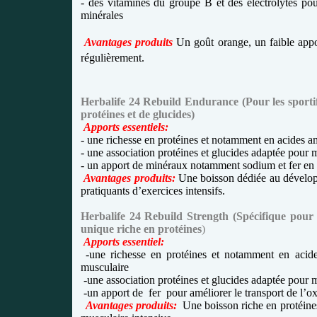
- des vitamines du groupe B et des électrolytes pour
minérales
Avantages produits
Un goût orange, un faible appo
régulièrement.
Herbalife 24 Rebuild Endurance (
Pour les sporti
protéines et de glucides)
Apports essentiels:
- une richesse en protéines et notamment en acides a
- une association protéines et glucides adaptée pour 
- un apport de minéraux notamment sodium et fer en
Avantages produits:
Une boisson dédiée au développ
pratiquants d’exercices intensifs.
Herbalife 24 Rebuild Strength (
Spécifique pour 
unique riche en protéines
)
Apports essentiel:
-une richesse en protéines et notamment en acides
musculaire
-une association protéines et glucides adaptée pour 
-un apport de
fer
pour améliorer le transport de l’
Avantages produits:
Une boisson riche en protéine