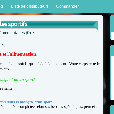
ts
Liste de distributeurs
Commander
les sportifs
Commentaires (0)
•
 et l'alimentation
:
té, quel que soit la qualité de l’équipement...Votre corps reste le
 mieux!
atique-t-on un sport?
sa santé
ation dans la pratique d’un sport
t équilibrée, complétée selon ses besoins spécifiques, permet au