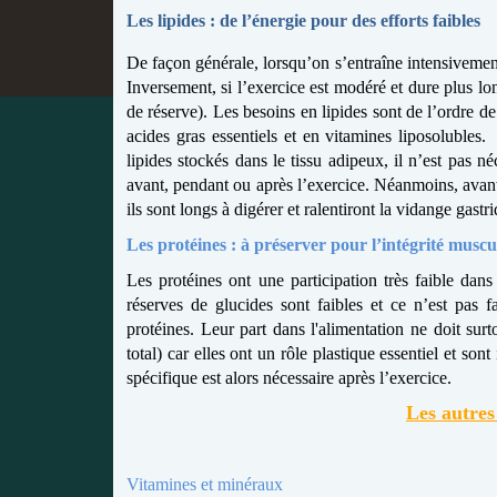
Les lipides : de l’énergie pour des efforts faibles
De façon générale, lorsqu’on s’entraîne intensivement
Inversement, si l’exercice est modéré et dure plus lo
de réserve). Les besoins en lipides sont de l’ordre d
acides gras essentiels et en vitamines liposolubles.
lipides stockés dans le tissu adipeux, il n’est pas n
avant, pendant ou après l’exercice. Néanmoins, avant u
ils sont longs à digérer et ralentiront la vidange gast
Les protéines : à préserver pour l’intégrité muscu
Les protéines ont une participation très faible dans 
réserves de glucides sont faibles et ce n’est pas 
protéines. Leur part dans l'alimentation ne doit sur
total) car elles ont un rôle plastique essentiel et so
spécifique est alors nécessaire après l’exercice.
Les autres
Vitamines et minéraux