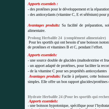
Apports essentiels :
- des protéines pour le développement et la réparatio
- des antioxydants (vitamine C, E et sélénium) pour pr
Avantages produits
:
Sa facilité de préparation, so
alimentaire.
Prolong Herbalife 24
(complément alimentaire)
Pour les sportifs qui ont besoin d’une boisson isoton
de protéines et vitamines B et C, pendant l’effort.
Apports essentiels:
- une source double de glucides (maltodextrine et fru
- un apport adapté de protéines, pour faciliter la rec
- de la vitamine C pour ses propriétés antioxydantes
Avantages produits:
Facile à préparer, cette boisso
simples. Elle offre un bon rapport glucides/protéines e
Hydrate Herbalife 24 (
Pour les sportifs qui reche
Apports essentiels:
- une boisson hypotonique, spécifique pour l’hydrat