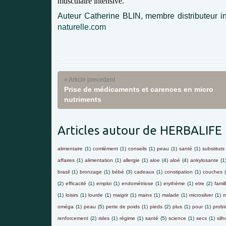
musculaire intensive.
Auteur Catherine BLIN, membre distributeur 
naturelle.com
« Article precedent
Prise de médicaments et carences en micro
nutriments
Articles autour de HERBALIFE
alimentaire
(1)
comlément
(1)
conseils
(1)
peau
(1)
santé
(1)
substituts
affaires
(1)
alimentation
(1)
allergie
(1)
aloe
(4)
aloé
(4)
ankylosante
(1
brasil
(1)
bronzage
(1)
bébé
(3)
cadeaux
(1)
constipation
(1)
couches
(2)
efficacité
(1)
emploi
(1)
endométriose
(1)
erythème
(1)
etre
(2)
famil
(1)
loisirs
(1)
lourde
(1)
maigrir
(1)
mains
(1)
malade
(1)
microsilver
(1)
m
oméga
(1)
peau
(5)
perte de poids
(1)
pieds
(2)
plus
(1)
pour
(1)
probio
renforcement
(2)
rides
(1)
régime
(1)
santé
(5)
science
(1)
secs
(1)
silh