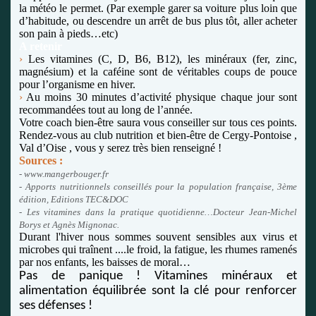
la météo le permet. (Par exemple garer sa voiture plus loin que
d’habitude, ou descendre un arrêt de bus plus tôt, aller acheter
son pain à pieds…etc)
A retenir
›
Les vitamines (C, D, B6, B12), les minéraux (fer, zinc,
magnésium) et la caféine sont de véritables coups de pouce
pour l’organisme en hiver.
›
Au moins 30 minutes d’activité physique chaque jour
sont
recommandées tout au long de l’année.
Votre coach bien-être saura vous conseiller sur tous ces points.
Rendez-vous au club nutrition et bien-être de Cergy-Pontoise ,
Val d’Oise , vous y serez très bien renseigné !
Sources :
- www.mangerbouger.fr
- Apports nutritionnels conseillés pour la population française, 3ème
édition, Editions TEC&DOC
- Les vitamines dans la pratique quotidienne…Docteur Jean-Michel
Borys et Agnès Mignonac.
Durant l'hiver nous sommes souvent sensibles aux virus et
microbes qui traînent ....le froid, la fatigue, les rhumes ramenés
par nos enfants, les baisses de moral…
Pas de panique !
Vitamines minéraux et
alimentation équilibrée sont la clé pour renforcer
ses défenses !