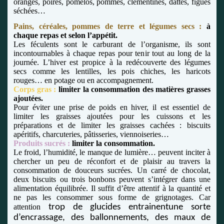
oranges, poires, pomelos, pommes, clémentines, dattes, figues
séchées…
Pains, céréales, pommes de terre et légumes secs :
à
chaque repas et selon l’appétit.
Les féculents sont le carburant de l’organisme, ils sont
incontournables à chaque repas pour tenir tout au long de la
journée. L’hiver est propice à la redécouverte des légumes
secs comme les lentilles, les pois chiches, les haricots
rouges… en potage ou en accompagnement.
Corps gras :
limiter la consommation des matières grasses
ajoutées.
Pour éviter une prise de poids en hiver, il est essentiel de
limiter les graisses ajoutées pour les cuissons et les
préparations et de limiter les graisses cachées : biscuits
apéritifs, charcuteries, pâtisseries, viennoiseries…
Produits sucrés :
limiter la consommation.
Le froid, l’humidité, le manque de lumière… peuvent inciter à
chercher un peu de réconfort et de plaisir au travers la
consommation de douceurs sucrées. Un carré de chocolat,
deux biscuits ou trois bonbons peuvent s’intégrer dans une
alimentation équilibrée. Il suffit d’être attentif à la quantité et
ne pas les consommer sous forme de grignotages. Car
attention
trop de glucides entrainent
une sorte
d’encrassage, des ballonnements, des maux de