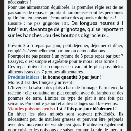
nécessaires !
Pour une alimentation équilibrée, la première règle est de ne
pas sauter de repas: et pourtant nombreuses sont les personnes
qui le font en pensant "économiser des apports caloriques !
Ensuite : ne pas grignoter !!!!.
De longues heures à l
intérieur, davantage de grignotage, qui se reportent
sur les hanches…ou des boutons disgracieux…
Prévoir 3 à 5
repas par jour, petit-déjeuner, déjeuner et dîner,
complétés
éventuellement par une ou deux collations.
Pourquoi ne pas passer à un rythme de 5 petits repas par jour ?
Essayez, c’est simple et agréable pour le moral et la forme !
Ces repas doivent se composer en variant le plus possible
les
aliments issus des 7 groupes alimentaires.
Produits laitiers :
la bonne quantité 3 par jour !
Moins d’1/3 des français y arrivent !
L’hiver est la saison des plats à base de fromage. Parmi eux, la
raclette : elle constitue un plat complet avec du jambon et des
pommes de terre. Limiter ce type de plat à une fois par
semaine. Par contre yaourt et autres laitages sont bienvenus.
Viandes poissons oeufs :
1 à 2 fois par jour idéalement !
En hiver les plats mijotés sont souvent privilégiés. Ils
nécessitent peu de matières grasses et peuvent être préparés
avec des morceaux de viande peu gras. Profitez-en également
pour cuisiner les poissons de saison comme la raie, le merlan,