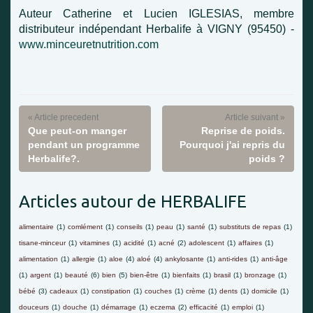
Auteur Catherine et Lucien IGLESIAS, membre
distributeur indépendant Herbalife à VIGNY (95450) -
www.minceuretnutrition.com
« Article precedent
Article suivant »
Que peut-on manger
Reprise de poids.
pendant un programme
Pourquoi j'ai repris du
Herbalife?.
poids ?
Articles autour de HERBALIFE
alimentaire
(1)
comlément
(1)
conseils
(1)
peau
(1)
santé
(1)
substituts de repas
(1)
tisane-minceur
(1)
vitamines
(1)
acidité
(1)
acné
(2)
adolescent
(1)
affaires
(1)
alimentation
(1)
allergie
(1)
aloe
(4)
aloé
(4)
ankylosante
(1)
anti-rides
(1)
anti-âge
(1)
argent
(1)
beauté
(6)
bien
(5)
bien-être
(1)
bienfaits
(1)
brasil
(1)
bronzage
(1)
bébé
(3)
cadeaux
(1)
constipation
(1)
couches
(1)
crème
(1)
dents
(1)
domicile
(1)
douceurs
(1)
douche
(1)
démarrage
(1)
eczema
(2)
efficacité
(1)
emploi
(1)