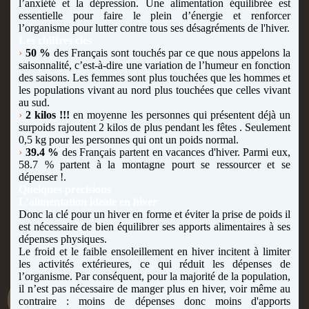
l’anxiété et la dépression. Une alimentation équilibrée est
essentielle pour faire le plein d’énergie et renforcer
l’organisme pour lutter contre tous ses désagréments de l'hiver.
Les chiffres clés
›
50 %
des Français sont touchés par ce que nous appelons la
saisonnalité, c’est-à-dire une variation de l’humeur en fonction
des saisons. Les femmes sont plus touchées que les hommes et
les populations vivant au nord plus touchées que celles vivant
au sud.
›
2 kilos !!!
en moyenne les personnes qui présentent déjà un
surpoids rajoutent 2 kilos de plus pendant les fêtes . Seulement
0,5 kg pour les personnes qui ont un poids normal.
›
39.4 %
des Français partent en vacances d'hiver. Parmi eux,
58.7 % partent à la montagne pourt se ressourcer et se
dépenser !.
Quelques précisions
L’alimentation idéale en hiver
Donc la clé pour un hiver en forme et éviter la prise de poids il
est nécessaire de bien équilibrer ses apports alimentaires à ses
dépenses physiques.
Le froid et le faible ensoleillement en hiver incitent à limiter
les activités extérieures, ce qui réduit les dépenses de
l’organisme. Par conséquent, pour la majorité de la population,
il n’est pas nécessaire de manger plus en hiver, voir même au
contraire : moins de dépenses donc moins d'apports