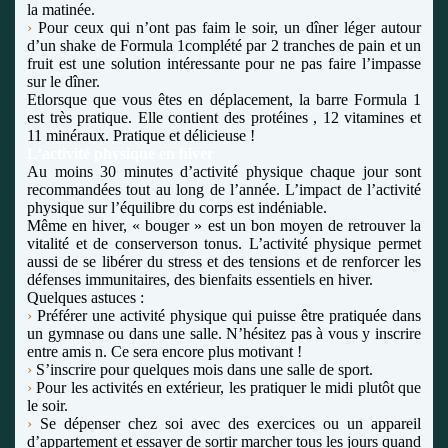
la matinée.
›
Pour ceux qui n’ont pas faim le soir, un dîner léger autour
d’un shake de Formula 1
complété par 2 tranches de pain et un
fruit est une solution intéressante pour ne pas faire l’impasse
sur le dîner.
Et
lorsque que vous êtes en déplacement, la barre Formula 1
est très pratique. Elle contient des protéines , 12 vitamines et
11 minéraux. Pratique et délicieuse !
L’activité physique en hiver
Au moins 30 minutes d’activité physique chaque jour sont
recommandées tout au long de l’année. L’impact de l’activité
physique sur l’équilibre du corps est indéniable.
Même en hiver, « bouger » est un bon moyen de retrouver la
vitalité et de conserver
son tonus. L’activité physique permet
aussi de se libérer du stress et des tensions et de renforcer les
défenses immunitaires, des bienfaits essentiels en hiver.
Quelques astuces :
›
Préférer une activité physique qui puisse être pratiquée dans
un gymnase ou dans une salle. N’hésitez pas à vous y inscrire
entre amis n. Ce sera encore plus motivant !
›
S’inscrire pour quelques mois dans une salle de sport.
›
Pour les activités en extérieur, les pratiquer le midi plutôt que
le soir.
›
Se dépenser chez soi avec des exercices ou un appareil
d’appartement et essayer de sortir marcher tous les jours quand