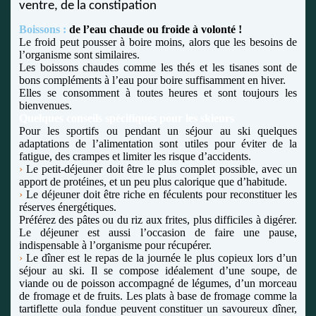
ventre, de la constipation
Boissons :
de l’eau chaude ou froide à volonté !
Le froid peut pousser à boire moins, alors que les besoins de
l’organisme sont similaires.
Les boissons chaudes comme les thés et les tisanes sont de
bons compléments à l’eau pour boire suffisamment en hiver.
Elles se consomment à toutes heures et sont toujours les
bienvenues.
Quelques conseils spécifiques pour les skieurs
Pour les sportifs ou pendant un séjour au ski quelques
adaptations de l’alimentation sont utiles pour éviter
de la
fatigue, des crampes et limiter les risque d’accidents.
›
Le petit-déjeuner doit être le plus complet possible, avec un
apport de protéines, et un peu plus calorique que d’habitude.
›
Le déjeuner doit être riche en féculents pour reconstituer les
réserves énergétiques.
Préférez des pâtes ou du riz aux frites, plus difficiles à digérer.
Le déjeuner est aussi l’occasion de faire une pause,
indispensable à l’organisme pour récupérer.
›
Le dîner est le repas de la journée le plus copieux lors d’un
séjour au ski. Il se compose idéalement d’une soupe, de
viande ou de poisson accompagné de légumes, d’un morceau
de fromage et de fruits. Les plats à base de fromage comme la
tartiflette ou
la fondue peuvent constituer un savoureux dîner,