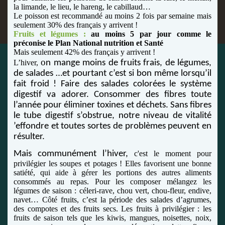
la limande, le lieu, le hareng, le cabillaud…
Le poisson est recommandé au moins 2 fois par semaine mais
seulement 30% des français y arrivent !
Fruits et légumes :
au moins 5 par jour comme le
préconise le Plan National nutrition et Santé
Mais seulement 42% des français y arrivent !
o
L’hiver,
n mange moins de fruits frais, de légumes,
de salades …et pourtant c’est si bon même lorsqu’il
fait froid ! Faire des salades colorées le système
digestif va adorer. Consommer des fibres toute
l’année pour éliminer toxines et déchets. Sans fibres
le tube digestif s’obstrue, notre niveau de vitalité
’effondre et toutes sortes de problèmes
peuvent en
résulter.
Mais communément l’hiver,
c'est le moment pour
privilégier les soupes et potages ! Elles favorisent une bonne
satiété, qui aide à gérer les portions des autres aliments
consommés au repas. Pour les composer mélangez les
légumes de saison : céleri-rave, chou vert, chou-fleur, endive,
navet… Côté fruits, c’est la période des salades d’agrumes,
des compotes et des fruits secs. Les fruits à privilégier : les
fruits de saison tels que les kiwis, mangues, noisettes, noix,