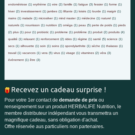
endométriose
(1)
erythème
(1)
etre
(2)
famille
(1)
fatigue
(3)
fessier
(1)
forme
(1)
hiver
(2)
investissement
(1)
jambes
(1)
liftante
(1)
loisirs
(1)
lourde
(1)
maigrir
(1)
mains
(1)
malade
(1)
microsilver
(1)
mind master
(1)
médecine
(1)
naturel
(1)
naturels
(1)
nourrisson
(1)
nutrition
(2)
oméga
(1)
peau
(5)
perte de poids
(1)
pieds
(2)
plus
(1)
pour
(1)
probiotic
(1)
probleme
(1)
problème
(1)
produit
(2)
produits
(4)
qualité
(1)
relaxant
(1)
renforcement
(2)
rides
(1)
régime
(1)
santé
(5)
science
(1)
secs
(1)
silhouette
(1)
soin
(1)
soins
(1)
spondylarthrite
(1)
séche
(1)
thalasso
(1)
travail
(1)
vacances
(1)
vera
(5)
virus
(1)
visage
(1)
vitamines
(2)
véra
(3)
événement
(1)
être
(3)
Recevez un cadeau surprise !
Pour votre 1er contact de
demande de prix
ou
renseignement sur un produit HERBALIFE Nutrition, le
membre distributeur indépendant vous transmettra un
magnifique cadeau, sans obligation d'achat.
Offre réservée aus particuliers non partenaires.