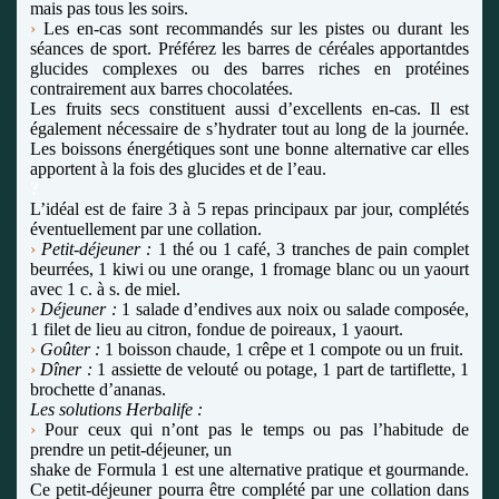
mais pas tous les soirs.
›
Les en-cas sont recommandés sur les pistes ou durant les
séances de sport.
Préférez les barres de céréales apportant
des
glucides complexes ou des barres riches en protéines
contrairement
aux barres chocolatées.
Les fruits secs constituent aussi d’excellents en-cas. Il est
également nécessaire de s’hydrater tout au long de la journée.
Les boissons énergétiques sont une bonne alternative car elles
apportent à la fois des glucides et de l’eau.
?
L’idéal est de faire 3 à 5 repas principaux par jour, complétés
éventuellement par une collation.
›
Petit-déjeuner :
1 thé ou 1 café, 3 tranches de pain complet
beurrées, 1 kiwi ou une orange, 1 fromage blanc
ou un yaourt
avec 1 c. à s. de miel.
›
Déjeuner :
1 salade d’endives aux noix ou salade composée,
1 filet de lieu au citron, fondue de poireaux, 1 yaourt.
›
Goûter :
1 boisson chaude, 1 crêpe et 1 compote ou un fruit.
›
Dîner :
1 assiette de velouté ou potage, 1 part de tartiflette, 1
brochette d’ananas.
Les solutions Herbalife :
›
Pour ceux qui n’ont pas le temps ou pas l’habitude de
prendre un petit-déjeuner, un
shake de Formula 1 est une alternative pratique et gourmande.
Ce petit-déjeuner pourra être complété par une collation dans