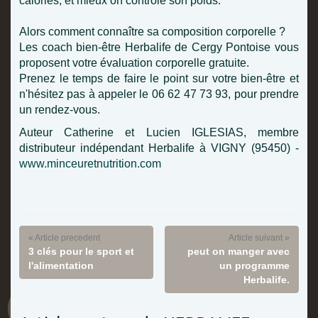
calories, et mieux on contrôle son poids.
Alors comment connaître sa composition corporelle ?
Les coach bien-être Herbalife de Cergy Pontoise vous
proposent votre évaluation corporelle gratuite.
Prenez le temps de faire le point sur votre bien-être et
n'hésitez pas à appeler le 06 62 47 73 93, pour prendre
un rendez-vous.
Auteur Catherine et Lucien IGLESIAS, membre
distributeur indépendant Herbalife à VIGNY (95450) -
www.minceuretnutrition.com
« Article precedent
Article suivant »
3 clés pour le sport et
peut on manger avec
l'alimentation
un programme
Herbalife.