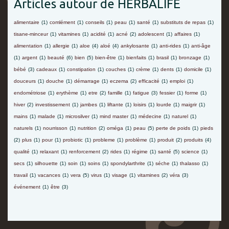
Articles autour de HERBALIFE
alimentaire
(1)
comlément
(1)
conseils
(1)
peau
(1)
santé
(1)
substituts de repas
(1)
tisane-minceur
(1)
vitamines
(1)
acidité
(1)
acné
(2)
adolescent
(1)
affaires
(1)
alimentation
(1)
allergie
(1)
aloe
(4)
aloé
(4)
ankylosante
(1)
anti-rides
(1)
anti-âge
(1)
argent
(1)
beauté
(6)
bien
(5)
bien-être
(1)
bienfaits
(1)
brasil
(1)
bronzage
(1)
bébé
(3)
cadeaux
(1)
constipation
(1)
couches
(1)
crème
(1)
dents
(1)
domicile
(1)
douceurs
(1)
douche
(1)
démarrage
(1)
eczema
(2)
efficacité
(1)
emploi
(1)
endométriose
(1)
erythème
(1)
etre
(2)
famille
(1)
fatigue
(3)
fessier
(1)
forme
(1)
hiver
(2)
investissement
(1)
jambes
(1)
liftante
(1)
loisirs
(1)
lourde
(1)
maigrir
(1)
mains
(1)
malade
(1)
microsilver
(1)
mind master
(1)
médecine
(1)
naturel
(1)
naturels
(1)
nourrisson
(1)
nutrition
(2)
oméga
(1)
peau
(5)
perte de poids
(1)
pieds
(2)
plus
(1)
pour
(1)
probiotic
(1)
probleme
(1)
problème
(1)
produit
(2)
produits
(4)
qualité
(1)
relaxant
(1)
renforcement
(2)
rides
(1)
régime
(1)
santé
(5)
science
(1)
secs
(1)
silhouette
(1)
soin
(1)
soins
(1)
spondylarthrite
(1)
séche
(1)
thalasso
(1)
travail
(1)
vacances
(1)
vera
(5)
virus
(1)
visage
(1)
vitamines
(2)
véra
(3)
événement
(1)
être
(3)